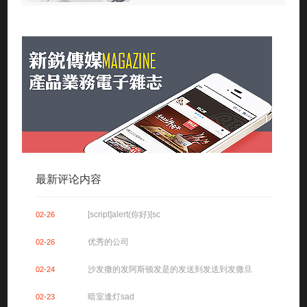
最新评论内容
[script]alert(你好)[sc
02-26
优秀的公司
02-26
沙发撒的发阿斯顿发是的发送到发送到发撒旦
02-24
暗室逢灯sad
02-23