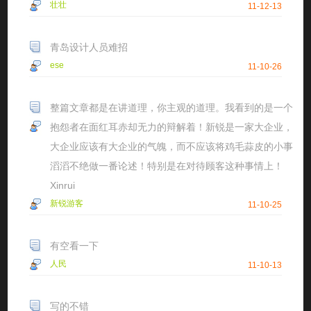
壮壮
11-12-13
青岛设计人员难招
ese
11-10-26
整篇文章都是在讲道理，你主观的道理。我看到的是一个
抱怨者在面红耳赤却无力的辩解着！新锐是一家大企业，
大企业应该有大企业的气魄，而不应该将鸡毛蒜皮的小事
滔滔不绝做一番论述！特别是在对待顾客这种事情上！
Xinrui
新锐游客
11-10-25
有空看一下
人民
11-10-13
写的不错