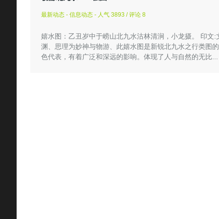
最新动态 - 信息动态 - 人气 3893 / 评论 8
嬉水图：乙丑岁中于崂山北九水沽林清涧，小龙摄。 印文:
渊、思理为妙神与物游、此嬉水图是新锐北九水之行类图的
色代表，有着广泛和深远的影响。体现了人与自然的无比...