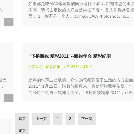
如果你是吃MAX这碗饭的同行请往下看 我们知道您的承
不高，请找固定设施扶好自己再往下看： 首先你得具备
布
西： 1、你不是一个人，3Dmax/CAD/Photoshop…&...
+
“飞扬新锐 精彩2011”--新锐年会 精彩纪实
最新动态 - 信息动态 - 人气 3972 / 评论 0
君无
新年的钟声业已敲响，欢快的气氛弥漫了生活的方方面面
山，
2011年1月22日，踏着节拍数来，青岛新锐数字传媒一
的公司年会再一次如期而至。“飞扬新锐精彩2011”，让所..
+
首页
上一页
1
2
下一页
尾页