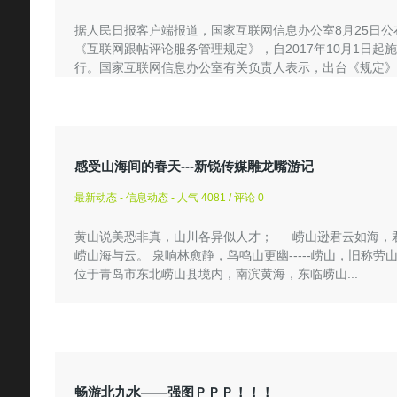
据人民日报客户端报道，国家互联网信息办公室8月25日公
《互联网跟帖评论服务管理规定》，自2017年10月1日起施
行。国家互联网信息办公室有关负责人表示，出台《规定》
旨...
感受山海间的春天---新锐传媒雕龙嘴游记
最新动态 - 信息动态 - 人气 4081 / 评论 0
黄山说美恐非真，山川各异似人才； 崂山逊君云如海，
崂山海与云。 泉响林愈静，鸟鸣山更幽-----崂山，旧称劳
位于青岛市东北崂山县境内，南滨黄海，东临崂山...
畅游北九水——强图ＰＰＰ！！！