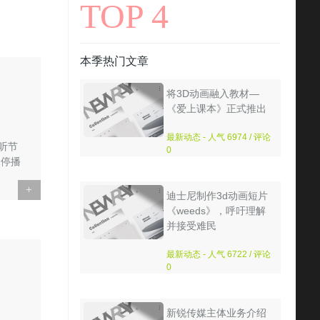
TOP 4
本季热门文章
将3D动画融入教材—
《爱上课本》正式推出
最新动态 - 人气 6974 / 评论
听节
0
局停播
+
迪士尼制作3d动画短片
《weeds》，呼吁理解
并接受难民
最新动态 - 人气 6722 / 评论
0
新锐传媒主体业务介绍