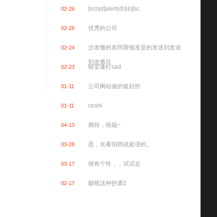
[script]alert(你好)[sc
02-26
优秀的公司
02-26
沙发撒的发阿斯顿发是的发送到发送
02-24
到发撒旦
暗室逢灯sad
02-23
公司网站做的挺好的
01-11
ceshi
01-11
期待，祝福~
04-13
恩，光看招聘就挺强的。
03-28
很有个性，，试试去
03-17
鄙视这种抄袭2
02-17