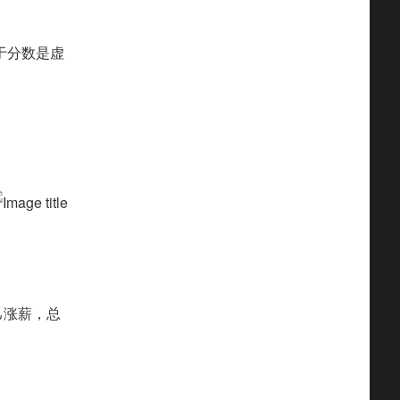
于分数是虚
己涨薪，总