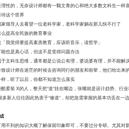
是理性的，无奈设计师都有一颗文青的心和绝大多数文科生一样
看待这个世界
国家领导人去看望一位老科学家，老科学家躺在那儿快不行了
怎么提高全民族的教育事业
说「我觉得要提高素质教育，应该听音乐，读哲学」
可能也是真心话，但这不是觉得问题办法
属于文科生思维，通常都是公说公有理，婆说婆有理，并不能解
导致设计师在迷茫的时候去咨询同行的朋友和前辈，他们给出来
一样，听了以后，你都不知道怎么落实
酷爱装 X的人，整天把“道”挂在嘴边，张嘴就是设计趋势、行
很多新人往往因此热衷于“修道”，却把急需掌握的基本功丢在一
求成
下用不到的知识大概了解保留印象即可，不要过分专研。尤其对