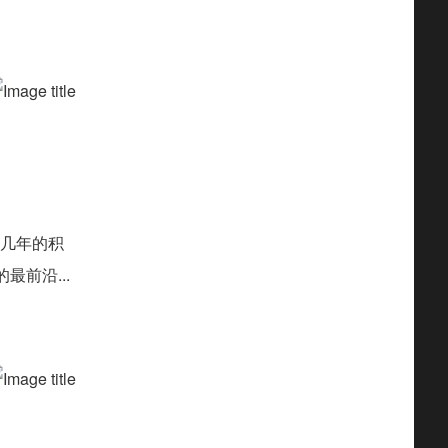
几年的积
前沿...