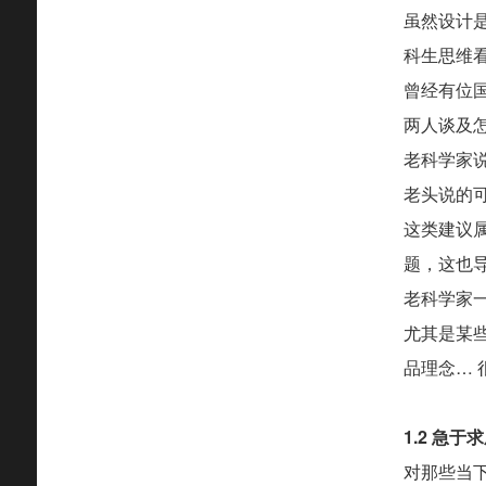
虽然设计
科生思维
曾经有位
两人谈及
老科学家
老头说的
这类建议
题，这也
老科学家
尤其是某些
品理念… 
1.2 急于
对那些当