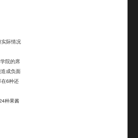
但实际情况
商学院的席
可能造成负面
在6种还
24种果酱