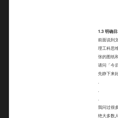
1.3 明确
前面说到
理工科思
张的图纸
请问「今
先静下来
.
.
.
我问过很
绝大多数