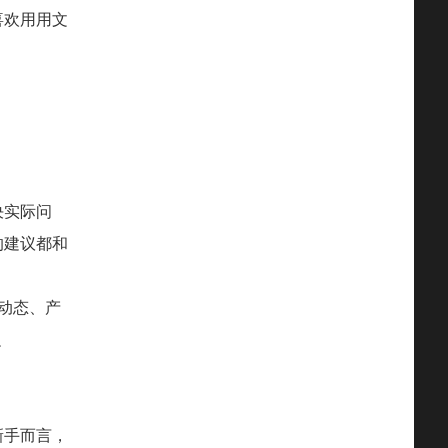
喜欢用用文
决实际问
的建议都和
业动态、产
边
新手而言，