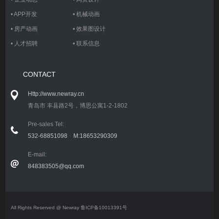
•
APP开发
•
机械动画
•
房产动画
•
效果图设计
•
人才招聘
•
联系信息
CONTACT
Http://www.newray.cn
青岛市 丰县路2号，博思公寓1-2-1802
Pre-sales Tel:
532-68851098 M:18653290309
E-mail:
848383505@qq.com
All Rights Reserved @ Newray
鲁ICP备10013391号