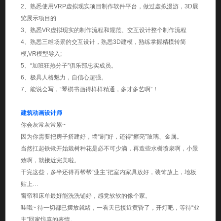
2、熟悉使用VRP虚拟现实项目制作软件平台，做过虚拟漫游，3D展
览展示项目的
3、熟悉VR虚拟现实的制作流程和规范、交互设计整个制作流程
4、熟悉三维场景的交互设计，熟悉3D建模，熟练掌握精模转简
模,VR模型导入;
5、“加班狂热分子”俱乐部忠实成员。
6、极具人格魅力，自信心超强。
7、能说会写，“琴棋书画得样样精通，多才多艺啊”！
建筑动画设计师
你会灰常灰常累~
因为你需要把房子搭建好，墙“刷”好，还得“擦亮”玻璃、金属。
当然扛起铁锹开始栽树种花是必不可少滴，再造些水榭喷泉啊，小景
致啊，就接近完美啦。
干完这些，多半还得再帮帮“业主”把室内家具放好，装饰放上，地板
贴上…
窗帘和床单最好能洗洗铺好，感觉软软的像个家。
哇哦~ 待一切都已摆放就绪，一看天已接近黄昏了，开灯吧，等待“业
主”回家惊喜的表情。