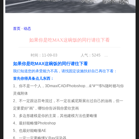
首页
-
动态
如果你是吃MAX这碗饭的同行请往下看
时间：11-09-03 人气：5245 评论：0
如果你是吃MAX这碗饭的同行请往下看
我们知道您的承受能力不高，请找固定设施扶好自己再往下看：
首先你得具备点儿东西：
1、你不是一个人，3Dmax/CAD/Photoshop…&*#^*!$%随时都与你
灵魂附体
2、不一定跟达芬奇混过，不一定在威尼斯展出过自己的油画，但一
定要爱好“画”，哪怕你告诉我你爱欣赏画
3、多边形建模是你的主菜，其他建模方法也要略懂
4、最好能略懂Photoshop
5、也最好能略懂AE
6、一定一定要略懂V Ray渲染器