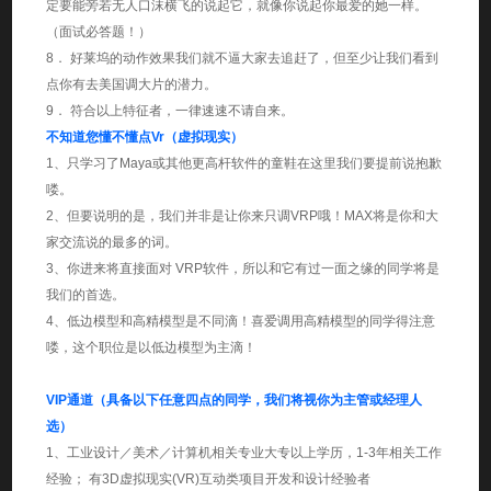
定要能旁若无人口沫横飞的说起它，就像你说起你最爱的她一样。
（面试必答题！）
8． 好莱坞的动作效果我们就不逼大家去追赶了，但至少让我们看到
点你有去美国调大片的潜力。
9． 符合以上特征者，一律速速不请自来。
不知道您懂不懂点Vr（虚拟现实）
1、只学习了Maya或其他更高杆软件的童鞋在这里我们要提前说抱歉
喽。
2、但要说明的是，我们并非是让你来只调VRP哦！MAX将是你和大
家交流说的最多的词。
3、你进来将直接面对 VRP软件，所以和它有过一面之缘的同学将是
我们的首选。
4、低边模型和高精模型是不同滴！喜爱调用高精模型的同学得注意
喽，这个职位是以低边模型为主滴！
VIP通道（具备以下任意四点的同学，我们将视你为主管或经理人
选）
1、工业设计／美术／计算机相关专业大专以上学历，1-3年相关工作
经验； 有3D虚拟现实(VR)互动类项目开发和设计经验者