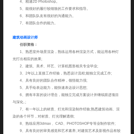
4、精通2D Photoshop。
5、能很好的履行较细致的工作要求和指导。
6、和团队队友有很好的沟通能力。
7、有团队合作的能力。
建筑动画设计师
任职资格：
1、熟悉室外场景渲染，熟练运用各种渲染方式，能运用各种灯
光打出相应的效果;
2、建筑、美术、环艺、计算机图形相关专业毕业;
3、2年以上直接工作经验，熟悉设计流程;能独立完成工作;
4、具有良好的团队合作精神，领悟能力强;
5、具手绘表达能力，能快速表达设计思想;
6、拥有丰富的设计理念，能独立完成方案设计并继续跟进项目
与深化..;
7、有一年以上的材质、灯光和渲染制作经验;熟悉建筑动画、渲
染的各个环节，对材质、灯光理解透彻;
8、熟练应用3dmax 、CAD、PHOTOSHOP专等业制作软件;
9、具有良好的审美感觉和艺术素养; 对建筑艺术及影视作品有较