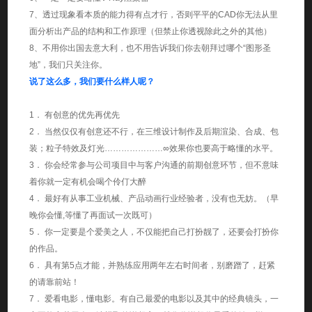
7、透过现象看本质的能力得有点才行，否则平平的CAD你无法从里
面分析出产品的结构和工作原理（但禁止你透视除此之外的其他）
8、不用你出国去意大利，也不用告诉我们你去朝拜过哪个“图形圣
地”，我们只关注你。
说了这么多，我们要什么样人呢？
1． 有创意的优先再优先
2． 当然仅仅有创意还不行，在三维设计制作及后期渲染、合成、包
装；粒子特效及灯光…………………∞效果你也要高于略懂的水平。
3． 你会经常参与公司项目中与客户沟通的前期创意环节，但不意味
着你就一定有机会喝个伶仃大醉
4． 最好有从事工业机械、产品动画行业经验者，没有也无妨。（早
晚你会懂,等懂了再面试一次既可）
5． 你一定要是个爱美之人，不仅能把自己打扮靓了，还要会打扮你
的作品。
6． 具有第5点才能，并熟练应用两年左右时间者，别磨蹭了，赶紧
的请靠前站！
7． 爱看电影，懂电影。有自己最爱的电影以及其中的经典镜头，一