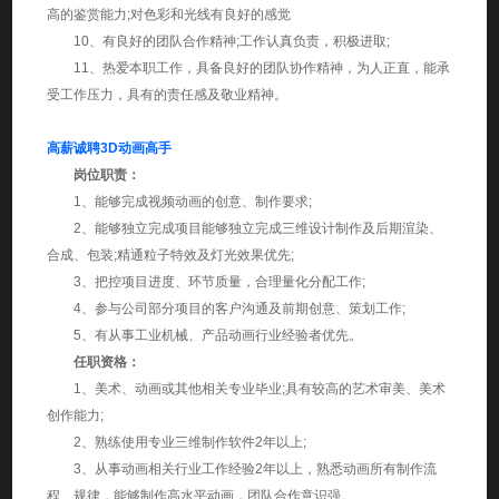
高的鉴赏能力;对色彩和光线有良好的感觉
10、有良好的团队合作精神;工作认真负责，积极进取;
11、热爱本职工作，具备良好的团队协作精神，为人正直，能承
受工作压力，具有的责任感及敬业精神。
高薪诚聘3D动画高手
岗位职责：
1、能够完成视频动画的创意、制作要求;
2、能够独立完成项目能够独立完成三维设计制作及后期渲染、
合成、包装;精通粒子特效及灯光效果优先;
3、把控项目进度、环节质量，合理量化分配工作;
4、参与公司部分项目的客户沟通及前期创意、策划工作;
5、有从事工业机械、产品动画行业经验者优先。
任职资格：
1、美术、动画或其他相关专业毕业;具有较高的艺术审美、美术
创作能力;
2、熟练使用专业三维制作软件2年以上;
3、从事动画相关行业工作经验2年以上，熟悉动画所有制作流
程、规律，能够制作高水平动画，团队合作意识强。